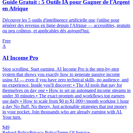
Guide Gratuit : 5 Outils IA pour Gagner de l'Argent
en Afrique
Découvre les 5 outils d'intelligence artificielle que j'utilise pour
générer des revenus en ligne depuis l'Afrique — accessibles, gratuits
ou peu coûteux, et applicables dès aujourd'hui.
Free
A
AI Income Pro
Stop scrolling. Start earning. AI Income Pro is the step-by-step
system that shows you exactly how to generate passive income
using AI — even if you have zero technical skills, no audience, and
no experience. Inside you'll discover: • The AI tools that pay for
themselves on day one • How to set up automated income streams in
under 30 minutes • The exact prompts and workflows top earners
use daily • How to scale from $0 to $1,000+/month working 1 hour
a day No fluff. No theory. Just actionable strategies that put money
in your pocket. Join thousands who are already earning with AI.
Your turn.
$49
Refund Policy
Privacy Policy
Terms Of Service