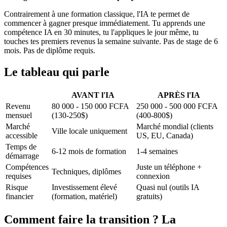
Contrairement à une formation classique, l'IA te permet de
commencer à gagner presque immédiatement. Tu apprends une
compétence IA en 30 minutes, tu l'appliques le jour même, tu
touches tes premiers revenus la semaine suivante. Pas de stage de 6
mois. Pas de diplôme requis.
Le tableau qui parle
AVANT l'IA
APRÈS l'IA
Revenu
80 000 - 150 000 FCFA
250 000 - 500 000 FCFA
mensuel
(130-250$)
(400-800$)
Marché
Marché mondial (clients
Ville locale uniquement
accessible
US, EU, Canada)
Temps de
6-12 mois de formation
1-4 semaines
démarrage
Compétences
Juste un téléphone +
Techniques, diplômes
requises
connexion
Risque
Investissement élevé
Quasi nul (outils IA
financier
(formation, matériel)
gratuits)
Comment faire la transition ? La